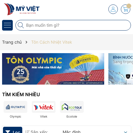
Trang chủ
Tôn Cách Nhiệt Vitek
TÌM KIẾM NHIỀU
Olympic
Vitek
Ecotole
Sắp xếp:
Mặc định
Lọc