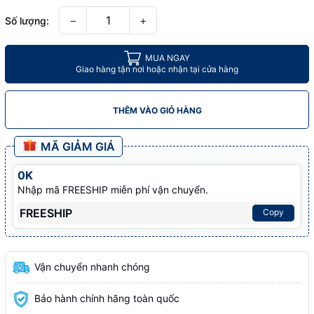
−
+
Số lượng:
MUA NGAY
Giao hàng tận nơi hoặc nhận tại cửa hàng
THÊM VÀO GIỎ HÀNG
MÃ GIẢM GIÁ
0K
Nhập mã FREESHIP miễn phí vận chuyển.
FREESHIP
Copy
Vận chuyển nhanh chóng
Bảo hành chính hãng toàn quốc