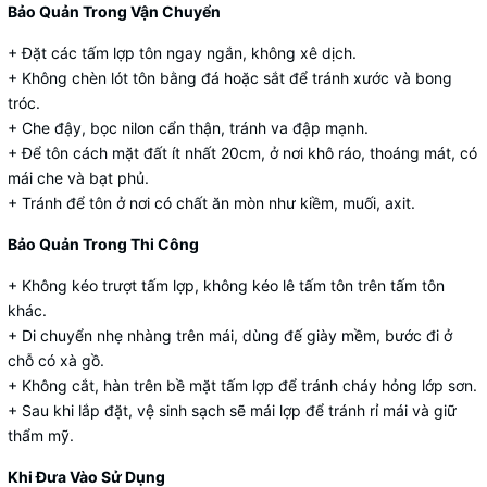
Bảo Quản Trong Vận Chuyển
+ Đặt các tấm lợp tôn ngay ngắn, không xê dịch.
+ Không chèn lót tôn bằng đá hoặc sắt để tránh xước và bong
tróc.
+ Che đậy, bọc nilon cẩn thận, tránh va đập mạnh.
+ Để tôn cách mặt đất ít nhất 20cm, ở nơi khô ráo, thoáng mát, có
mái che và bạt phủ.
+ Tránh để tôn ở nơi có chất ăn mòn như kiềm, muối, axit.
Bảo Quản Trong Thi Công
+ Không kéo trượt tấm lợp, không kéo lê tấm tôn trên tấm tôn
khác.
+ Di chuyển nhẹ nhàng trên mái, dùng đế giày mềm, bước đi ở
chỗ có xà gồ.
+ Không cắt, hàn trên bề mặt tấm lợp để tránh cháy hỏng lớp sơn.
+ Sau khi lắp đặt, vệ sinh sạch sẽ mái lợp để tránh rỉ mái và giữ
thẩm mỹ.
Khi Đưa Vào Sử Dụng