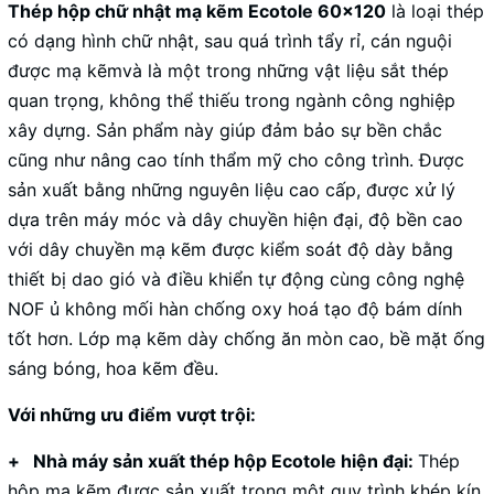
Thép hộp chữ nhật mạ kẽm Ecotole 60x120
là loại thép
có dạng hình chữ nhật, sau quá trình tẩy rỉ, cán nguội
được mạ kẽmvà là một trong những vật liệu sắt thép
quan trọng, không thể thiếu trong ngành công nghiệp
xây dựng. Sản phẩm này giúp đảm bảo sự bền chắc
cũng như nâng cao tính thẩm mỹ cho công trình. Được
sản xuất bằng những nguyên liệu cao cấp, được xử lý
dựa trên máy móc và dây chuyền hiện đại, độ bền cao
với dây chuyền mạ kẽm được kiểm soát độ dày bằng
thiết bị dao gió và điều khiển tự động cùng công nghệ
NOF ủ không mối hàn chống oxy hoá tạo độ bám dính
tốt hơn. Lớp mạ kẽm dày chống ăn mòn cao, bề mặt ống
sáng bóng, hoa kẽm đều.
Với những ưu điểm vượt trội:
+ Nhà máy sản xuất thép hộp Ecotole hiện đại:
Thép
hộp mạ kẽm được sản xuất trong một quy trình khép kín