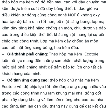
thép hộp mạ kẽm có độ bền màu cao với dây chuyền mạ
kẽm được kiểm soát độ dày bằng thiết bị dao gió và
điều khiển tự động cùng công nghệ NOF ủ không oxy
hóa tạo độ bám dính tốt hơn, bề mặt sáng bóng, lớp mạ
kẽm dày tăng khả năng chống ăn mòn, chịu được va đập
cao trong điều kiện thời tiết khắc nghiệt mang lại sự bền
chắc cho công trình. Lớp mạ kẽm dày chống ăn mòn
cao, bề mặt ống sáng bóng, hoa kẽm đều.
+ Giá thành phải chăng:
Thép hộp mạ kẽm Ecotole
luôn nỗ lực mang đến những sản phẩm chất lượng trong
mức giá phải chăng nhất để đảm bảo lợi ích cho tất cả
khách hàng của mình.
+ Có tính ứng dụng cao:
thép hộp chữ nhật mạ kẽm
Ecotole với độ chịu lực tốt nên được ứng dụng nhiều vào
trong các công trình như làm khung mái nhà, đóng cốt
pha, xây dựng khung và làm nền móng cho các tòa nhà
cao tầng, làm lan can cầu thang hay dùng để đặt kết cầu