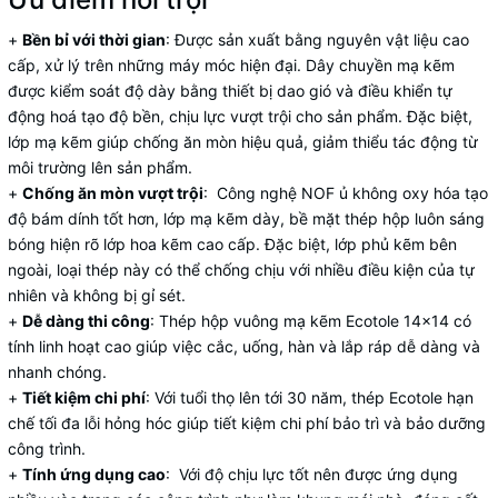
+
Bền bỉ với thời gian
: Được sản xuất bằng nguyên vật liệu cao
cấp, xử lý trên những máy móc hiện đại. Dây chuyền mạ kẽm
được kiểm soát độ dày bằng thiết bị dao gió và điều khiển tự
động hoá tạo độ bền, chịu lực vượt trội cho sản phẩm. Đặc biệt,
lớp mạ kẽm giúp chống ăn mòn hiệu quả, giảm thiểu tác động từ
môi trường lên sản phẩm.
+
Chống ăn mòn vượt trội
: Công nghệ NOF ủ không oxy hóa tạo
độ bám dính tốt hơn, lớp mạ kẽm dày, bề mặt thép hộp luôn sáng
bóng hiện rõ lớp hoa kẽm cao cấp. Đặc biệt, lớp phủ kẽm bên
ngoài, loại thép này có thể chống chịu với nhiều điều kiện của tự
nhiên và không bị gỉ sét.
+
Dễ dàng thi công
: Thép hộp vuông mạ kẽm Ecotole 14x14 có
tính linh hoạt cao giúp việc cắc, uống, hàn và lắp ráp dễ dàng và
nhanh chóng.
+
Tiết kiệm chi phí
: Với tuổi thọ lên tới 30 năm, thép Ecotole hạn
chế tối đa lỗi hỏng hóc giúp tiết kiệm chi phí bảo trì và bảo dưỡng
công trình.
+
Tính ứng dụng cao
: Với độ chịu lực tốt nên được ứng dụng