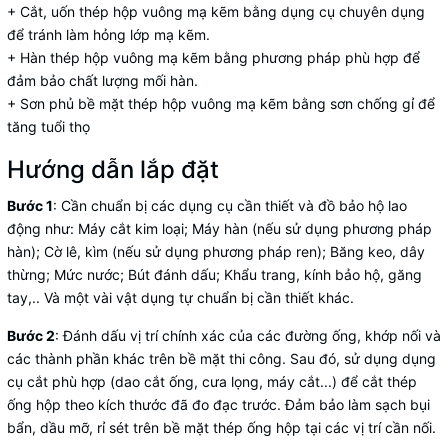
+ Cắt, uốn thép hộp vuông mạ kẽm bằng dụng cụ chuyên dụng
để tránh làm hỏng lớp mạ kẽm.
+ Hàn thép hộp vuông mạ kẽm bằng phương pháp phù hợp để
đảm bảo chất lượng mối hàn.
+ Sơn phủ bề mặt thép hộp vuông mạ kẽm bằng sơn chống gỉ để
tăng tuổi thọ
Hướng dẫn lắp đặt
Bước 1
:
Cần chuẩn bị các dụng cụ cần thiết và đồ bảo hộ lao
động như: Máy cắt kim loại; Máy hàn (nếu sử dụng phương pháp
hàn); Cờ lê, kìm (nếu sử dụng phương pháp ren); Băng keo, dây
thừng; Mức nước; Bút đánh dấu; Khẩu trang, kính bảo hộ, găng
tay,.. Và một vài vật dụng tự chuẩn bị cần thiết khác.
Bước 2
: Đánh dấu vị trí chính xác của các đường ống, khớp nối và
các thành phần khác trên bề mặt thi công. Sau đó, sử dụng dụng
cụ cắt phù hợp (dao cắt ống, cưa lọng, máy cắt...) để cắt thép
ống hộp theo kích thước đã đo đạc trước. Đảm bảo làm sạch bụi
bẩn, dầu mỡ, rỉ sét trên bề mặt thép ống hộp tại các vị trí cần nối.