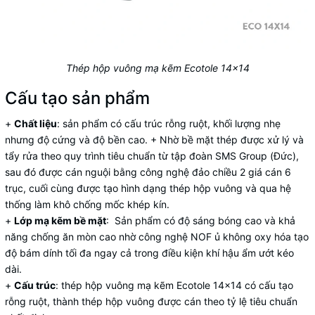
Thép hộp vuông mạ kẽm Ecotole 14x14
Cấu tạo sản phẩm
+
Chất liệu
: sản phẩm có cấu trúc rỗng ruột, khối lượng nhẹ
nhưng độ cứng và độ bền cao. + Nhờ bề mặt thép được xử lý và
tẩy rửa theo quy trình tiêu chuẩn từ tập đoàn SMS Group (Đức),
sau đó được cán nguội bằng công nghệ đảo chiều 2 giá cán 6
trục, cuối cùng được tạo hình dạng thép hộp vuông và qua hệ
thống làm khô chống mốc khép kín.
+
Lớp mạ kẽm bề mặt
: Sản phẩm có độ sáng bóng cao và khả
năng chống ăn mòn cao nhờ công nghệ NOF ủ không oxy hóa tạo
độ bám dính tối đa ngay cả trong điều kiện khí hậu ẩm ướt kéo
dài.
+
Cấu trúc
: thép hộp vuông mạ kẽm Ecotole 14x14 có cấu tạo
rỗng ruột, thành thép hộp vuông được cán theo tỷ lệ tiêu chuẩn