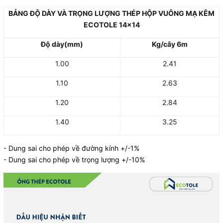
BẢNG ĐỘ DÀY VÀ TRỌNG LƯỢNG THÉP HỘP VUÔNG MẠ KẼM
ECOTOLE 14x14
Độ dày(mm)
Kg/cây 6m
1.00
2.41
1.10
2.63
1.20
2.84
1.40
3.25
- Dung sai cho phép về đường kính +/-1%
- Dung sai cho phép về trọng lượng +/-10%