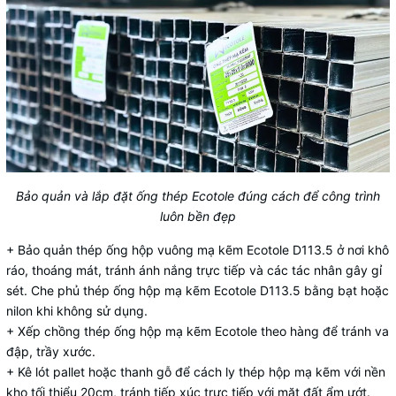
Bảo quản và lắp đặt ống thép Ecotole đúng cách để công trình
luôn bền đẹp
+ Bảo quản thép ống hộp vuông mạ kẽm Ecotole D113.5 ở nơi khô
ráo, thoáng mát, tránh ánh nắng trực tiếp và các tác nhân gây gỉ
sét. Che phủ thép ống hộp mạ kẽm Ecotole D113.5 bằng bạt hoặc
nilon khi không sử dụng.
+ Xếp chồng thép ống hộp mạ kẽm Ecotole theo hàng để tránh va
đập, trầy xước.
+ Kê lót pallet hoặc thanh gỗ để cách ly thép hộp mạ kẽm với nền
kho tối thiểu 20cm, tránh tiếp xúc trực tiếp với mặt đất ẩm ướt.